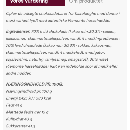
Vores vurdering
Om produktet
Oplev de udsøgte chokoladebarer fra Tastelanghe med denne i
mørk variant fyldt med autentiske Piemonte hasselnødder
Ingredienser
: 70% hvid chokolade (kakao min.30,3% - sukker,
kakaosmør, skummetmælkspulver, vandfrit mælkIngredienser:
70% hvid chokolade (kakao min.30,3% - sukker, kakaosmør,
skummetmælkspulver, vandfrit mælkefedt, emulgator:
sojalecithin, naturlig vaniljesmag, smagsstof), 30% ristet
Piemonte hasselnødder IGP. Kan indeholde spor af mælk eller
andre nødder.
NÆRINGSINDHOLD PR. 100G:
Næringsindhold pr. 100 g
Energi 2425 kJ / 583 kcal
Fedt 41 g
Mættede fedtsyrer 15 g
Kulhydrat 43 g
Sukkerarter 41 g