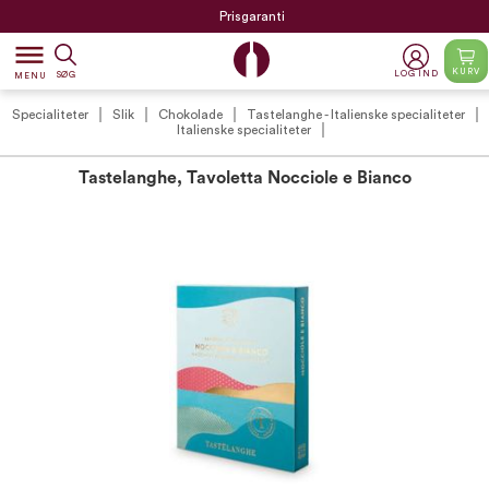
Prisgaranti
dehaze
KURV
LOG IND
SØG
MENU
Specialiteter
Slik
Chokolade
Tastelanghe - Italienske specialiteter
Italienske specialiteter
Tastelanghe, Tavoletta Nocciole e Bianco