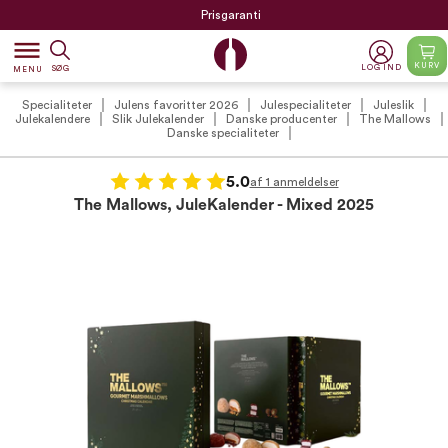
Prisgaranti
dehaze
KURV
LOG IND
SØG
MENU
Specialiteter
Julens favoritter 2026
Julespecialiteter
Juleslik
Julekalendere
Slik Julekalender
Danske producenter
The Mallows
Danske specialiteter
5.0
af 1 anmeldelser
The Mallows, JuleKalender - Mixed 2025