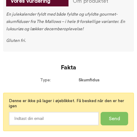
Vores vurdering
Om produktet
En julekalender fyldt med både fyldte og ufyldte gourmet-
skumfiduser fra The Mallows – i hele 9 forskellige varianter. En
luksuriøs og lækker decemberoplevelse!
Gluten fri.
Fakta
Type:
Skumfidus
Denne er ikke på lager i øjeblikket. Få besked når den er her
igen
Send