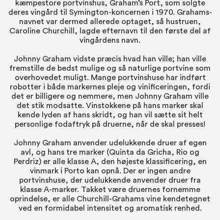
kæmpestore portvinshus, Graham’s Port, som solgte
deres vingård til Symington-koncernen i 1970. Grahams-
navnet var dermed allerede optaget, så hustruen,
Caroline Churchill, lagde efternavn til den første del af
vingårdens navn.
Johnny Graham vidste præcis hvad han ville; han ville
fremstille de bedst mulige og så naturlige portvine som
overhovedet muligt. Mange portvinshuse har indført
robotter i både markernes pleje og vinificeringen, fordi
det er billigere og nemmere, men Johnny Graham ville
det stik modsatte. Vinstokkene på hans marker skal
kende lyden af hans skridt, og han vil sætte sit helt
personlige fodaftryk på druerne, når de skal presses!
Johnny Graham anvender udelukkende druer af egen
avl, og hans tre marker (Quinta da Gricha, Rio og
Perdriz) er alle klasse A, den højeste klassificering, en
vinmark i Porto kan opnå. Der er ingen andre
portvinshuse, der udelukkende anvender druer fra
klasse A-marker. Takket være druernes fornemme
oprindelse, er alle Churchill-Grahams vine kendetegnet
ved en formidabel intensitet og aromatisk renhed.