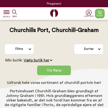
Prisgaranti
dehaze
KURV
LOG IND
SØG
MENU
Churchills Port, Churchill-Graham
Filtre
Sorter
Min butik:
Vis flere
Udforsk hele vores sortiment af churchill portvin her!
Portvinshuset Churchill-Graham blev grundlagt af
Johnny Graham i 1981. Hvis grundlæggerens efternavn
virker bekendt, er det nok fordi han kommer fra en af
de vigtigste familier i Porto, de oprindelige ejere af det