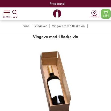
Prisgaranti
dehaze
KURV
LOG IND
SØG
MENU
Vine
Vingaver
Vingave med 1 flaske vin
Vingave med 1 flaske vin