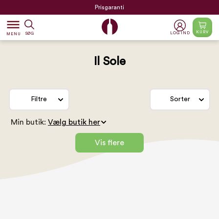
Prisgaranti
dehaze
KURV
LOG IND
SØG
MENU
Il Sole
Filtre
Sorter
Min butik:
Vis flere