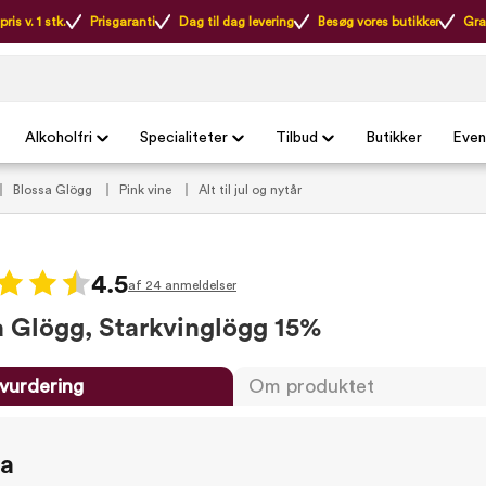
ris v. 1 stk.
Prisgaranti
Dag til dag levering
Besøg vores butikker
Gra
Alkoholfri
Specialiteter
Tilbud
Butikker
Even
Blossa Glögg
Pink vine
Alt til jul og nytår
4.5
af 24 anmeldelser
a Glögg, Starkvinglögg 15%
vurdering
Om produktet
ta