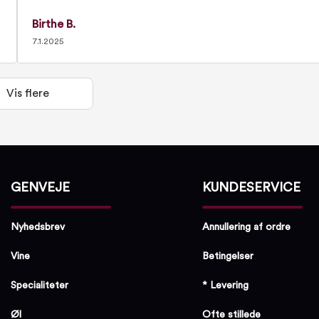
Birthe B.
7.1.2025
Vis flere
GENVEJE
KUNDESERVICE
Nyhedsbrev
Annullering af ordre
Vine
Betingelser
Specialiteter
* Levering
Øl
Ofte stillede