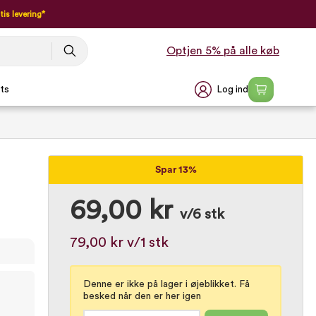
tis levering*
Optjen 5% på alle køb
Log ind
ts
Spar 13%
69,00 kr
v/6 stk
79,00 kr
v/1 stk
Denne er ikke på lager i øjeblikket. Få
besked når den er her igen