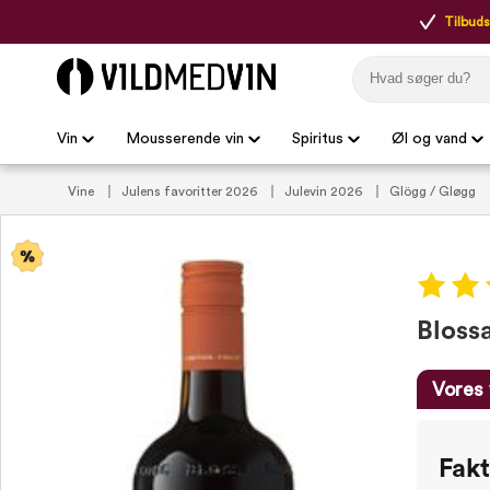
Tilbudsp
Vin
Mousserende vin
Spiritus
Øl og vand
Vine
Julens favoritter 2026
Julevin 2026
Glögg / Gløgg
Bloss
Vores 
Fak