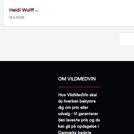
Heidi Wulff -.
15.5.2025
OM VILDMEDVIN
Hos VildMedVin skal
du hverken bekymre
dig om pris eller
udvalg - Vi garanterer
den laveste pris og du
kan gå på opdagelse i
Danmarks bedste