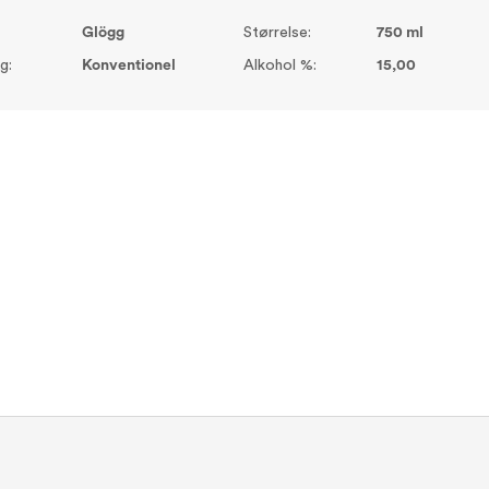
Glögg
Størrelse:
750 ml
g:
Konventionel
Alkohol %:
15,00