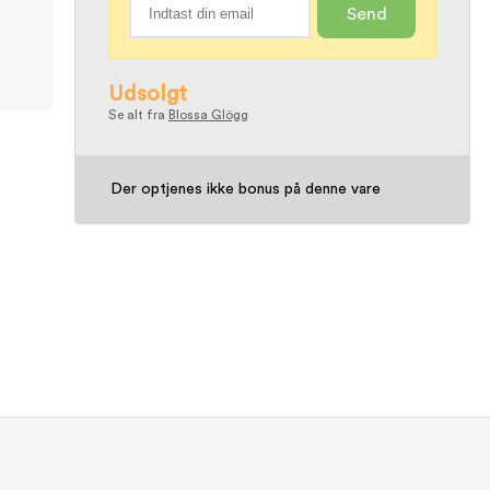
Send
Udsolgt
Se alt fra
Blossa Glögg
Der optjenes ikke bonus på denne vare