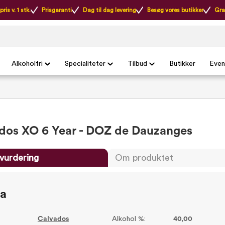
ris v. 1 stk.
Prisgaranti
Dag til dag levering
Besøg vores butikker
Gra
Alkoholfri
Specialiteter
Tilbud
Butikker
Even
dos XO 6 Year - DOZ de Dauzanges
vurdering
Om produktet
ta
Calvados
Alkohol %:
40,00