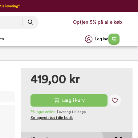
tis levering*
Optjen 5% på alle køb
Log ind
ts
419,00 kr
Læg i kurv
På lager online
-
Levering 1-2 dage
Se lagerstatus i din butik