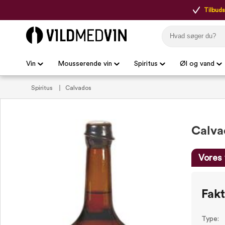
Tilbudsp
Vin
Mousserende vin
Spiritus
Øl og vand
Spiritus
Calvados
Calva
Vores 
Fak
Type: