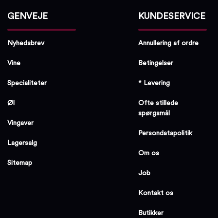
GENVEJE
KUNDESERVICE
Nyhedsbrev
Annullering af ordre
Vine
Betingelser
Specialiteter
* Levering
Øl
Ofte stillede
spørgsmål
Vingaver
Persondatapolitik
Lagersalg
Om os
Sitemap
Job
Kontakt os
Butikker