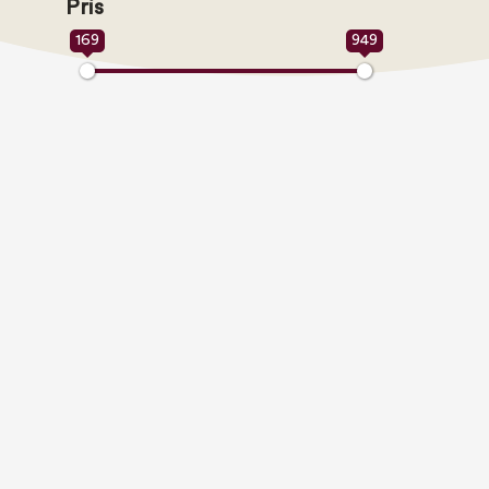
Pris
169
949