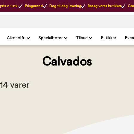
ris v. 1 stk.
Prisgaranti
Dag til dag levering
Besøg vores butikker
Gra
Alkoholfri
Specialiteter
Tilbud
Butikker
Even
Calvados
 14 varer