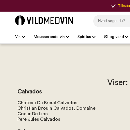
Tilbudsp
Vin
Mousserende vin
Spiritus
Øl og vand
Viser:
Calvados
Chateau Du Breuil Calvados
Christian Drouin Calvados, Domaine
Coeur De Lion
Pere Jules Calvados