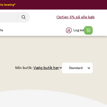
tis levering*
Optjen 5% på alle køb
Log ind
ts
Min butik: