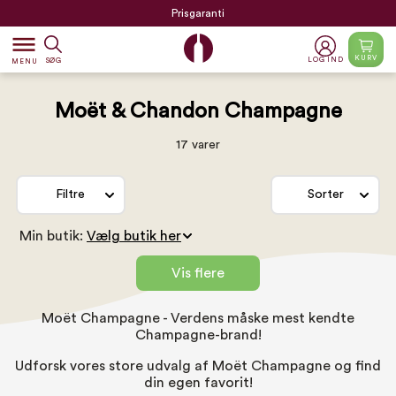
Prisgaranti
dehaze
KURV
LOG IND
SØG
MENU
Moët & Chandon Champagne
17 varer
Filtre
Sorter
Min butik:
Vis flere
Moët Champagne - Verdens måske mest kendte
Champagne-brand!
Udforsk vores store udvalg af Moët Champagne og find
din egen favorit!