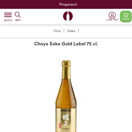
Prisgaranti
dehaze
KURV
LOG IND
SØG
MENU
Vine
Sake
Choya Sake Gold Label 75 cl.