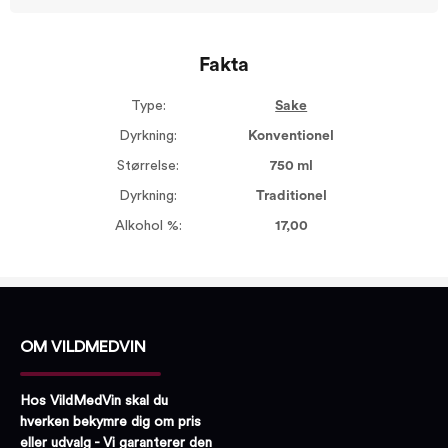
Fakta
Type:
Sake
Dyrkning:
Konventionel
Størrelse:
750 ml
Dyrkning:
Traditionel
Alkohol %:
17,00
OM VILDMEDVIN
Hos VildMedVin skal du
hverken bekymre dig om pris
eller udvalg - Vi garanterer den