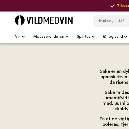
Tilbudsp
Vin
Mousserende vin
Spiritus
Øl og vand
Sake er en dy
japansk risvi
da risens
Sake findes 
umamifyldt 
mad. Sushi o
skaldy
En af de vigt
poleres, fje