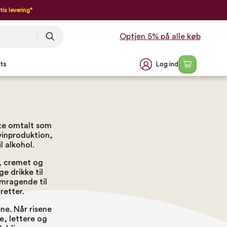
tis levering*
Optjen 5% på alle køb
Log ind
ts
fte omtalt som
vinproduktion,
l alkohol.
ig, cremet og
e drikke til
emragende til
retter.
ne. Når risene
e, lettere og