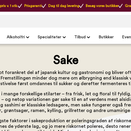
ris v. 1 stk.
Prisgaranti
Dag til dag levering
Besøg vores butikker
Gra
Alkoholfri
Specialiteter
Tilbud
Butikker
Even
Sake
bt forankret del af japansk kultur og gastronomi og bliver o
n. Fremstillingen minder dog mere om ølbrygning end klassisk 
 stivelse først omdannes til sukker og derefter fermenteres ti
i mange forskellige stilarter – fra frisk, let og floral til fyld
– og netop variationen gør sake til en af verdens mest alsidig
g sashimi er klassiske ledsagere, men sake fungerer også fr
r, grøntsager, ramen, kylling, grillretter og andre umamirige 
igste faktorer i sakeproduktion er poleringsgraden af riskorne
rnes de yderste lag, og jo mere riskornet poleres, desto rener