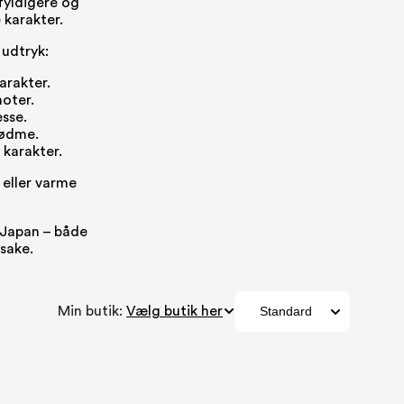
 fyldigere og
 karakter.
 udtryk:
arakter.
oter.
sse.
sødme.
 karakter.
 eller varme
 Japan – både
 sake.
Min butik: