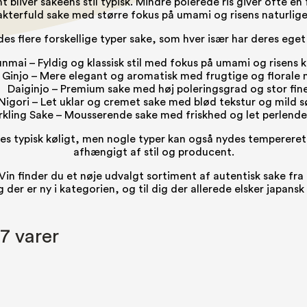
 bliver sakeens stil typisk. Mindre polerede ris giver ofte en
kterfuld sake med større fokus på umami og risens naturlige
des flere forskellige typer sake, som hver især har deres eget
nmai – Fyldig og klassisk stil med fokus på umami og risens k
Ginjo – Mere elegant og aromatisk med frugtige og florale n
Daiginjo – Premium sake med høj poleringsgrad og stor fine
Nigori – Let uklar og cremet sake med blød tekstur og mild 
rkling Sake – Mousserende sake med friskhed og let perlende
es typisk køligt, men nogle typer kan også nydes tempereret
afhængigt af stil og producent.
in finder du et nøje udvalgt sortiment af autentisk sake fra
ig der er ny i kategorien, og til dig der allerede elsker japansk
 7 varer