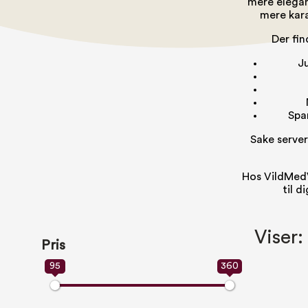
mere elegant
mere kara
Der fin
Ju
Spa
Sake server
Hos VildMedV
til d
Viser:
Pris
95
360