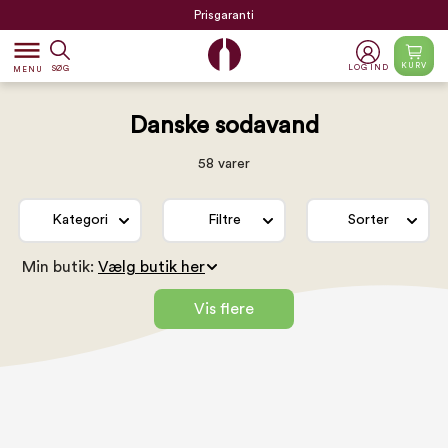
Prisgaranti
dehaze
KURV
LOG IND
SØG
MENU
Danske sodavand
58 varer
Kategori
Filtre
Sorter
Min butik:
Vis flere