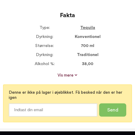
Fakta
Type:
Tequila
Dyrkning:
Konventionel
Størrelse:
700 ml
Dyrkning:
Traditionel
Alkohol %:
38,00
Proptype:
Skruelåg
Vis mere
Denne er ikke på lager i øjeblikket. Få besked når den er her
igen
Send