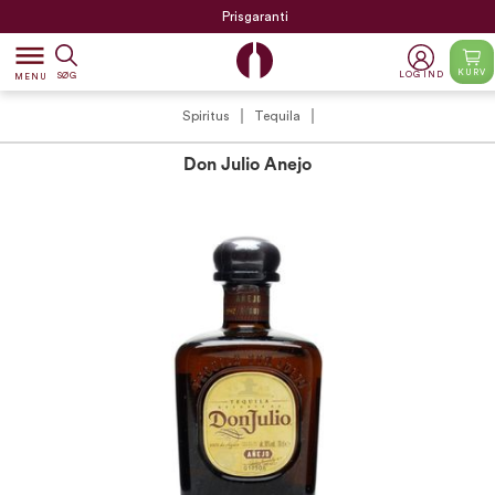
Prisgaranti
dehaze
KURV
LOG IND
SØG
MENU
Spiritus
Tequila
Don Julio Anejo