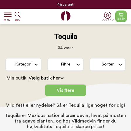
Prisgaranti
dehaze
KURV
LOG IND
SØG
MENU
Tequila
34 varer
Kategori
Filtre
Sorter
Min butik:
Vis flere
Vild fest eller nydelse? Så er Tequila lige noget for dig!
Tequila er Mexicos national brændevin, lavet på mosten
fra agave planten, og hos Vildmedvin finder du
højkvalitets Tequila til skarpe priser!