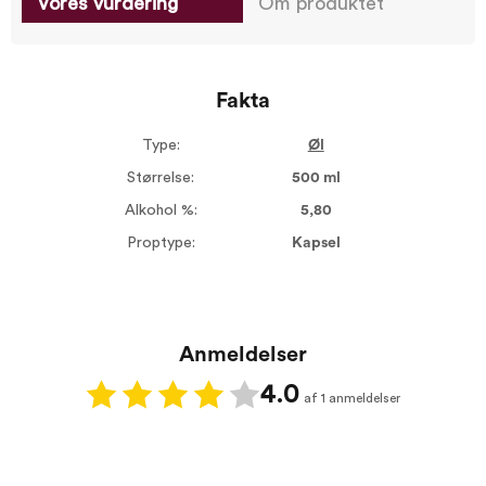
Vores vurdering
Om produktet
Fakta
Type:
Øl
Størrelse:
500 ml
Alkohol %:
5,80
Proptype:
Kapsel
Anmeldelser
4.0
af 1 anmeldelser