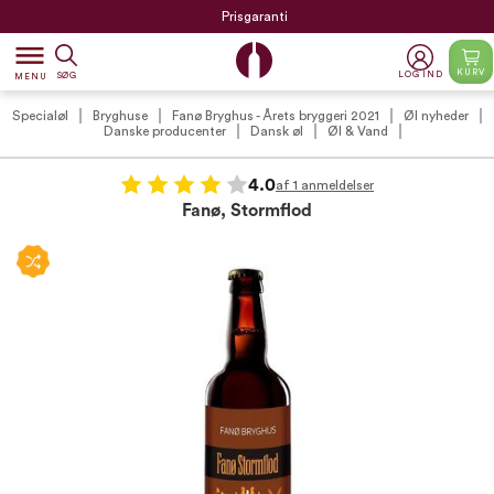
Prisgaranti
dehaze
KURV
LOG IND
SØG
MENU
Specialøl
Bryghuse
Fanø Bryghus - Årets bryggeri 2021
Øl nyheder
Danske producenter
Dansk øl
Øl & Vand
4.0
af 1 anmeldelser
Fanø, Stormflod