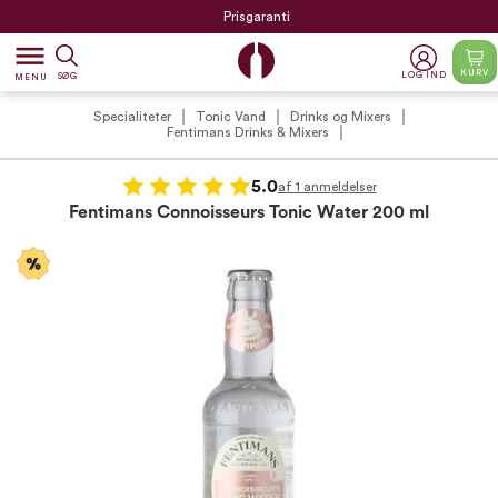
Prisgaranti
dehaze
KURV
LOG IND
SØG
MENU
Specialiteter
Tonic Vand
Drinks og Mixers
Fentimans Drinks & Mixers
5.0
af 1 anmeldelser
Fentimans Connoisseurs Tonic Water 200 ml