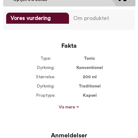
Vores vurdering
Om produktet
Fakta
Type:
Tonic
Dyrkning:
Konventionel
Størrelse:
200 ml
Dyrkning:
Traditionel
Proptype:
Kapsel
Vis mere
Anmeldelser