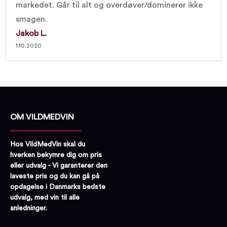
markedet. Går til alt og overdøver/dominerer ikke
smagen.
Jakob L.
1.10.2020
OM VILDMEDVIN
Hos VildMedVin skal du
hverken bekymre dig om pris
eller udvalg - Vi garanterer den
laveste pris og du kan gå på
opdagelse i Danmarks bedste
udvalg, med vin til alle
anledninger.