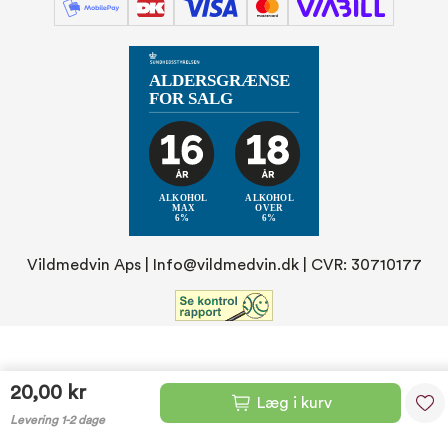
Vildmedvin Aps |
Info@vildmedvin.dk
| CVR: 30710177
20,00 kr
Læg i kurv
Levering 1-2 dage