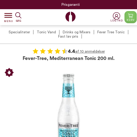
Prisgaranti
dehaze
KURV
LOG IND
SØG
MENU
Specialiteter
Tonic Vand
Drinks og Mixers
Fever Tree Tonic
Fast lav pris
4.4
af 10 anmeldelser
Fever-Tree, Mediterranean Tonic 200 ml.