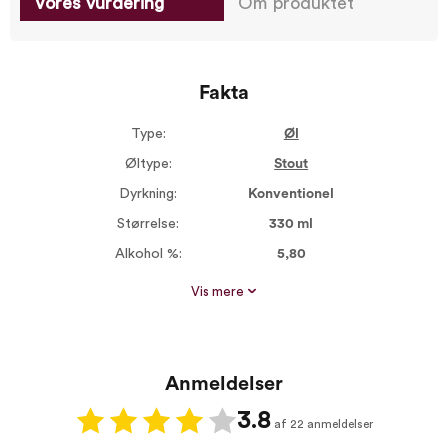
Vores vurdering
Om produktet
Fakta
Type:
Øl
Øltype:
Stout
Dyrkning:
Konventionel
Størrelse:
330 ml
Alkohol %:
5,80
Proptype:
Kapsel
Vis mere
Anmeldelser
3.8
af 22 anmeldelser