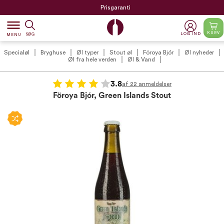
Prisgaranti
dehaze
KURV
LOG IND
SØG
MENU
Specialøl
Bryghuse
Øl typer
Stout øl
Föroya Bjór
Øl nyheder
Øl fra hele verden
Øl & Vand
3.8
af 22 anmeldelser
Föroya Bjór, Green Islands Stout