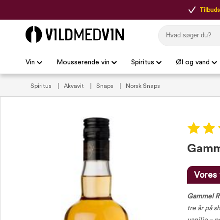
Tilbudsp
Vin
Mousserende vin
Spiritus
Øl og vand
Spiritus
Akvavit
Snaps
Norsk Snaps
Gamme
Vores 
Gammel Re
tre år på 