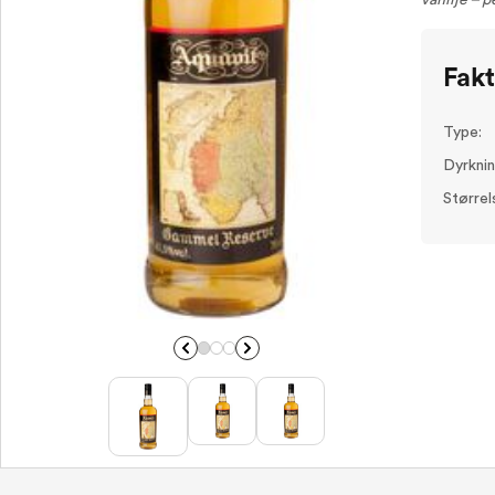
vanilje – p
Fak
Type:
Dyrknin
Størrel