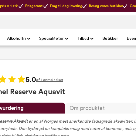
ris v. 1 stk.
Prisgaranti
Dag til dag levering
Besøg vores butikker
Gra
Alkoholfri
Specialiteter
Tilbud
Butikker
Even
5.0
af 1 anmeldelser
l Reserve Aquavit
vurdering
Om produktet
serve Akvavit
er en af Norges mest anerkendte fadlagrede akvavitter, la
sherryfade. Den byder på en kompleks smag med noter af kommen, anis o