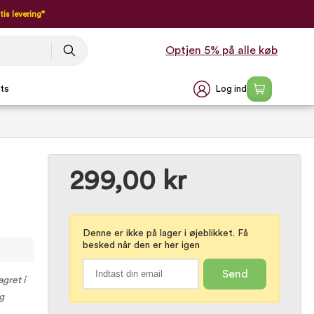
tis levering*
Optjen 5% på alle køb
Log ind
ts
299,00 kr
Denne er ikke på lager i øjeblikket. Få
besked når den er her igen
Send
gret i
g