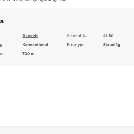
erfekt til fisk, skaldyr og kraftige oste.
ta
Akvavit
Alkohol %:
41,50
g:
Konventionel
Proptype:
Skruelåg
se:
700 ml