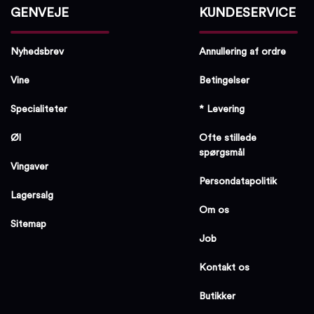
GENVEJE
KUNDESERVICE
Nyhedsbrev
Annullering af ordre
Vine
Betingelser
Specialiteter
* Levering
Øl
Ofte stillede
spørgsmål
Vingaver
Persondatapolitik
Lagersalg
Om os
Sitemap
Job
Kontakt os
Butikker