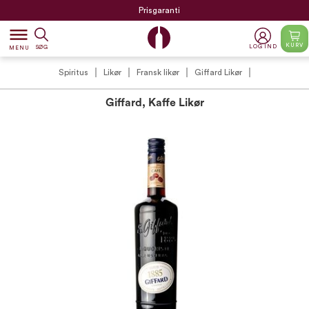
Prisgaranti
dehaze
KURV
LOG IND
SØG
MENU
Spiritus
Likør
Fransk likør
Giffard Likør
Giffard, Kaffe Likør