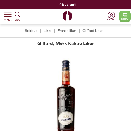
Prisgaranti
dehaze
KURV
LOG IND
SØG
MENU
Spiritus
Likør
Fransk likør
Giffard Likør
Giffard, Mørk Kakao Likør