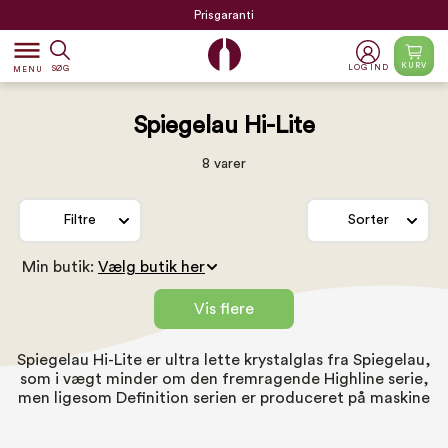
Prisgaranti
dehaze
KURV
LOG IND
SØG
MENU
Spiegelau Hi-Lite
8 varer
Filtre
Sorter
Min butik:
Vis flere
Spiegelau Hi-Lite er ultra lette krystalglas fra Spiegelau,
som i vægt minder om den fremragende Highline serie,
men ligesom Definition serien er produceret på maskine