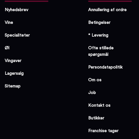
Nyhedsbrev
Annullering af ordre
Vine
Betingelser
Specialiteter
* Levering
Øl
Ofte stillede
spørgsmål
Vingaver
Persondatapolitik
Lagersalg
Om os
Sitemap
Job
Kontakt os
Butikker
Franchise tager