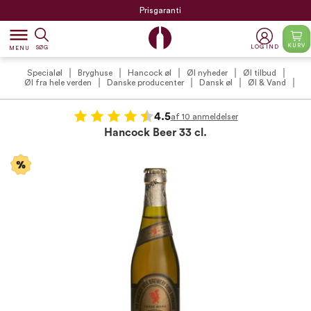
Prisgaranti
dehaze
KURV
LOG IND
SØG
MENU
Specialøl
Bryghuse
Hancock øl
Øl nyheder
Øl tilbud
Øl fra hele verden
Danske producenter
Dansk øl
Øl & Vand
4.5
af 10 anmeldelser
Hancock Beer 33 cl.