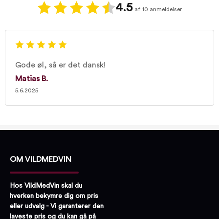
4.5
af 10 anmeldelser
Gode øl, så er det dansk!
Matias B.
5.6.2025
OM VILDMEDVIN
Hos VildMedVin skal du
hverken bekymre dig om pris
eller udvalg - Vi garanterer den
laveste pris og du kan gå på