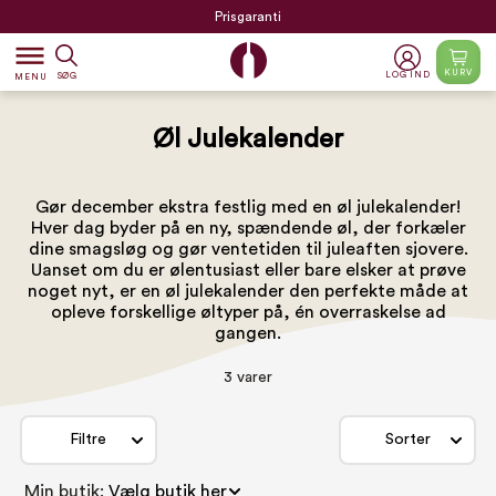
Prisgaranti
dehaze
KURV
LOG IND
SØG
MENU
Øl Julekalender
Gør december ekstra festlig med en øl julekalender!
Hver dag byder på en ny, spændende øl, der forkæler
dine smagsløg og gør ventetiden til juleaften sjovere.
Uanset om du er ølentusiast eller bare elsker at prøve
noget nyt, er en øl julekalender den perfekte måde at
opleve forskellige øltyper på, én overraskelse ad
gangen.
3 varer
Filtre
Sorter
Min butik: