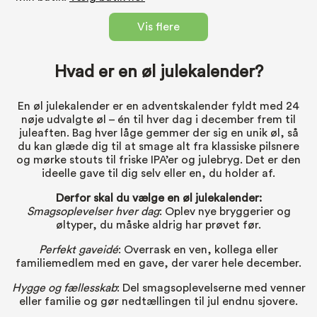
Vis flere
Hvad er en øl julekalender?
En øl julekalender er en adventskalender fyldt med 24
nøje udvalgte øl – én til hver dag i december frem til
juleaften. Bag hver låge gemmer der sig en unik øl, så
du kan glæde dig til at smage alt fra klassiske pilsnere
og mørke stouts til friske IPA’er og julebryg. Det er den
ideelle gave til dig selv eller en, du holder af.
Derfor skal du vælge en øl julekalender:
Smagsoplevelser hver dag
: Oplev nye bryggerier og
øltyper, du måske aldrig har prøvet før.
Perfekt gaveidé
: Overrask en ven, kollega eller
familiemedlem med en gave, der varer hele december.
Hygge og fællesskab
: Del smagsoplevelserne med venner
eller familie og gør nedtællingen til jul endnu sjovere.