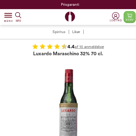
Prisgaranti
dehaze
KURV
LOG IND
SØG
MENU
Spiritus
Likør
4.4
af 10 anmeldelser
Luxardo Maraschino 32% 70 cl.