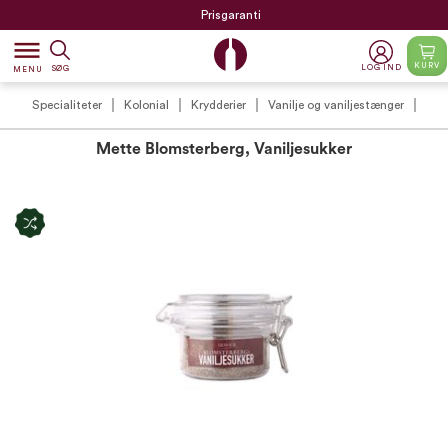
Prisgaranti
dehaze
KURV
LOG IND
SØG
MENU
Specialiteter
Kolonial
Krydderier
Vanilje og vaniljestænger
Mette Blomsterberg, Vaniljesukker