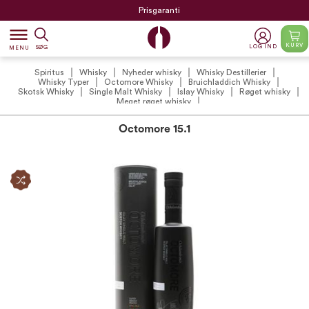
Prisgaranti
dehaze
KURV
LOG IND
SØG
MENU
Spiritus
Whisky
Nyheder whisky
Whisky Destillerier
Whisky Typer
Octomore Whisky
Bruichladdich Whisky
Skotsk Whisky
Single Malt Whisky
Islay Whisky
Røget whisky
Meget røget whisky
Octomore 15.1