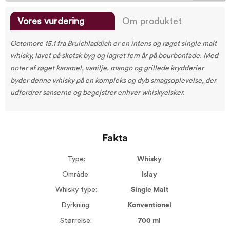
Vores vurdering
Om produktet
Octomore 15.1 fra Bruichladdich er en intens og røget single malt
whisky, lavet på skotsk byg og lagret fem år på bourbonfade. Med
noter af røget karamel, vanilje, mango og grillede krydderier
byder denne whisky på en kompleks og dyb smagsoplevelse, der
udfordrer sanserne og begejstrer enhver whiskyelsker.
Fakta
Type:
Whisky
Område:
Islay
Whisky type:
Single Malt
Dyrkning:
Konventionel
Størrelse:
700 ml