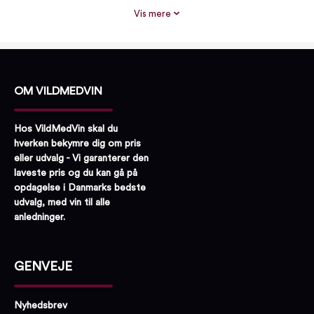
Alkohol %:
59,60
Vis mere
Røgsmag:
Meget røget
Proptype:
Plastprop
OM VILDMEDVIN
Hos VildMedVin skal du
hverken bekymre dig om pris
eller udvalg - Vi garanterer den
laveste pris og du kan gå på
opdagelse i Danmarks bedste
udvalg, med vin til alle
anledninger.
GENVEJE
Nyhedsbrev