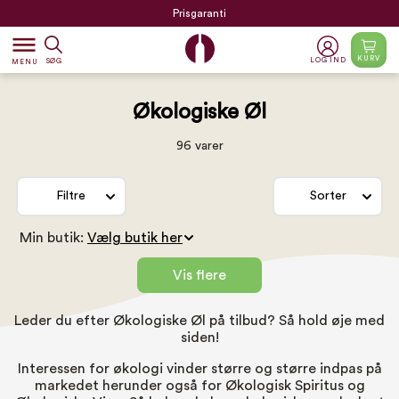
Prisgaranti
dehaze
KURV
LOG IND
SØG
MENU
Økologiske Øl
96 varer
Filtre
Sorter
Min butik:
Vis flere
Leder du efter Økologiske Øl på tilbud? Så hold øje med
siden!
Interessen for økologi vinder større og større indpas på
markedet herunder også for
Økologisk Spiritus
og