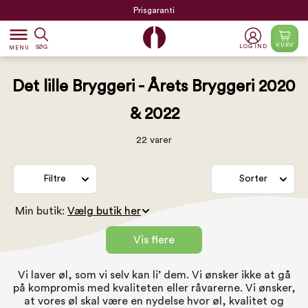
Prisgaranti
dehaze
KURV
LOG IND
SØG
MENU
Det lille Bryggeri - Årets Bryggeri 2020
& 2022
22 varer
Filtre
Sorter
Min butik:
Vis flere
Vi laver øl, som vi selv kan li’ dem. Vi ønsker ikke at gå
på kompromis med kvaliteten eller råvarerne. Vi ønsker,
at vores øl skal være en nydelse hvor øl, kvalitet og