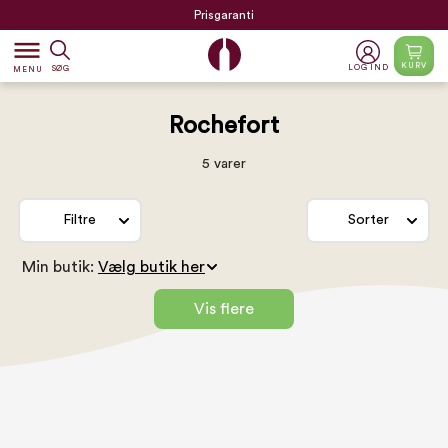
Prisgaranti
dehaze
KURV
LOG IND
SØG
MENU
Rochefort
5 varer
Filtre
Sorter
Min butik:
Vis flere