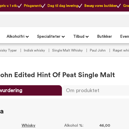
ris v. 1 stk.
Prisgaranti
Dag til dag levering
Besøg vores butikker
Gra
Alkoholfri
Specialiteter
Tilbud
Butikker
Even
isky Typer
Indisk whisky
Single Malt Whisky
Paul John
Røget wh
John Edited Hint Of Peat Single Malt
vurdering
Om produktet
ta
Whisky
Alkohol %:
46,00