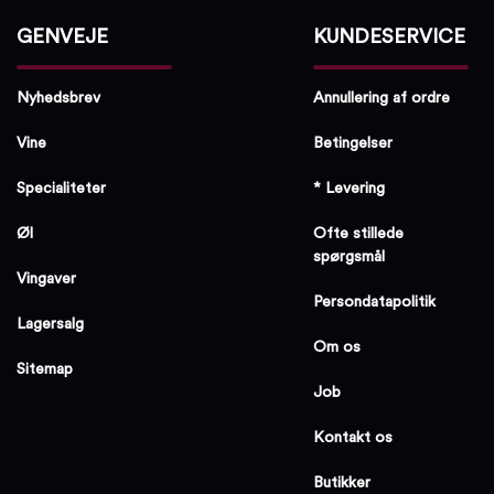
GENVEJE
KUNDESERVICE
Nyhedsbrev
Annullering af ordre
Vine
Betingelser
Specialiteter
* Levering
Øl
Ofte stillede
spørgsmål
Vingaver
Persondatapolitik
Lagersalg
Om os
Sitemap
Job
Kontakt os
Butikker