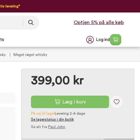
tis levering*
Optjen 5% på alle køb
Log ind
ts
isky
Meget røget whisky
399,00 kr
Læg i kurv
På vej til lager
Levering 2-4 dage
Se lagerstatus i din butik
Se alt fra
Paul John