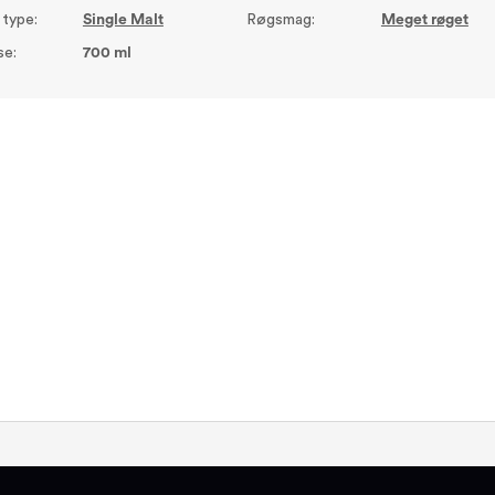
 type:
Single Malt
Røgsmag:
Meget røget
se:
700 ml