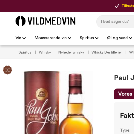
Tilbudsp
Vin
Mousserende vin
Spiritus
Øl og vand
Spiritus
Whisky
Nyheder whisky
Whisky Destillerier
Wh
Paul 
Vores 
Fak
Type: