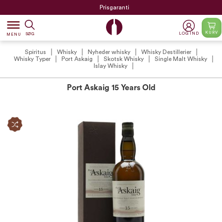
Prisgaranti
dehaze
KURV
LOG IND
SØG
MENU
Spiritus
Whisky
Nyheder whisky
Whisky Destillerier
Whisky Typer
Port Askaig
Skotsk Whisky
Single Malt Whisky
Islay Whisky
Port Askaig 15 Years Old