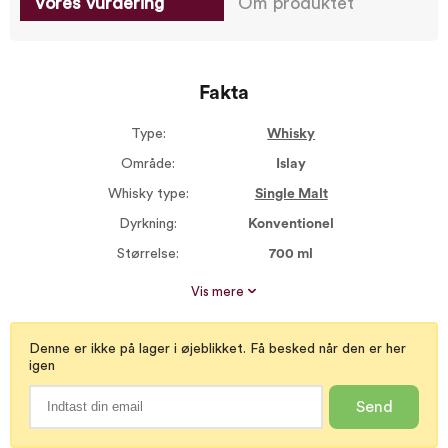
Vores vurdering
Om produktet
Fakta
Type:
Whisky
Område:
Islay
Whisky type:
Single Malt
Dyrkning:
Konventionel
Størrelse:
700 ml
Alkohol %:
45,80
Vis mere
Denne er ikke på lager i øjeblikket. Få besked når den er her
igen
Send