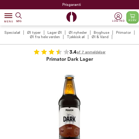
Prisgaranti
dehaze
KURV
LOG IND
SØG
MENU
Specialøl
Øl typer
Lager Øl
Øl nyheder
Bryghuse
Primator
Øl fra hele verden
Tjekkisk øl
Øl & Vand
3.4
af 7 anmeldelser
Primator Dark Lager