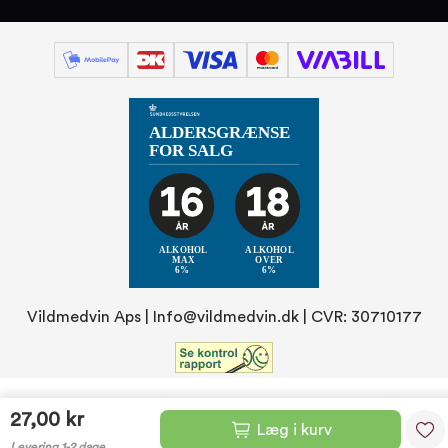
Vildmedvin Aps |
Info@vildmedvin.dk
| CVR: 30710177
27,00 kr
Læg i kurv
Levering 1-2 dage