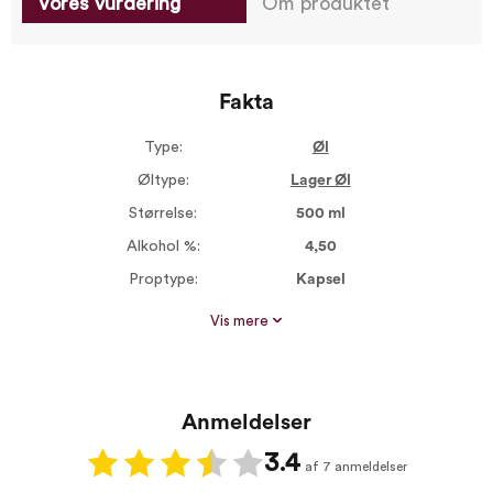
Vores vurdering
Om produktet
Fakta
Type:
Øl
Øltype:
Lager Øl
Størrelse:
500 ml
Alkohol %:
4,50
Proptype:
Kapsel
Øl bitterhed:
Lidt bitter
Vis mere
Anmeldelser
3.4
af 7 anmeldelser