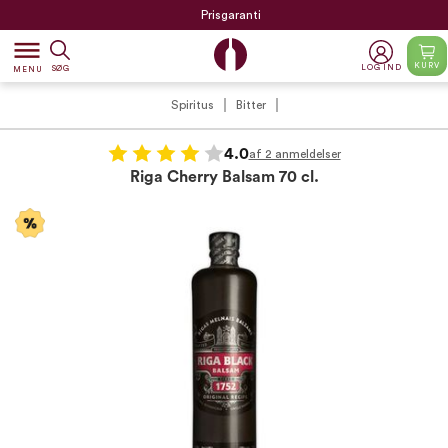
Prisgaranti
dehaze
KURV
LOG IND
SØG
MENU
Spiritus
Bitter
4.0
af 2 anmeldelser
Riga Cherry Balsam 70 cl.