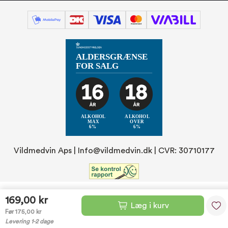
Vildmedvin Aps |
Info@vildmedvin.dk
| CVR: 30710177
169,00 kr
Læg i kurv
Før 175,00 kr
Levering 1-2 dage