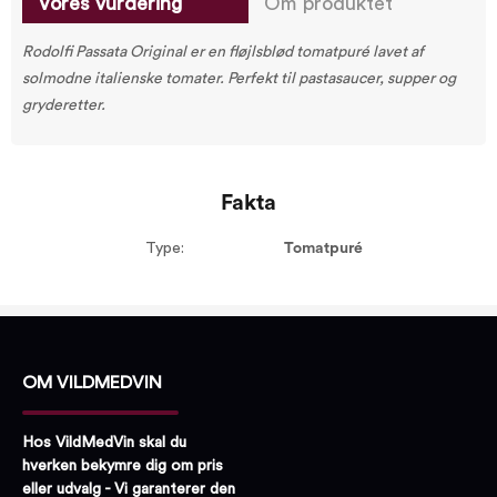
Vores vurdering
Om produktet
Rodolfi Passata Original er en fløjlsblød tomatpuré lavet af
solmodne italienske tomater. Perfekt til pastasaucer, supper og
gryderetter.
Fakta
Type:
Tomatpuré
OM VILDMEDVIN
Hos VildMedVin skal du
hverken bekymre dig om pris
eller udvalg - Vi garanterer den