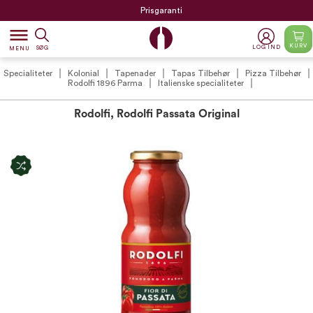
Prisgaranti
dehaze
KURV
LOG IND
SØG
MENU
Specialiteter
Kolonial
Tapenader
Tapas Tilbehør
Pizza Tilbehør
Rodolfi 1896 Parma
Italienske specialiteter
Rodolfi, Rodolfi Passata Original