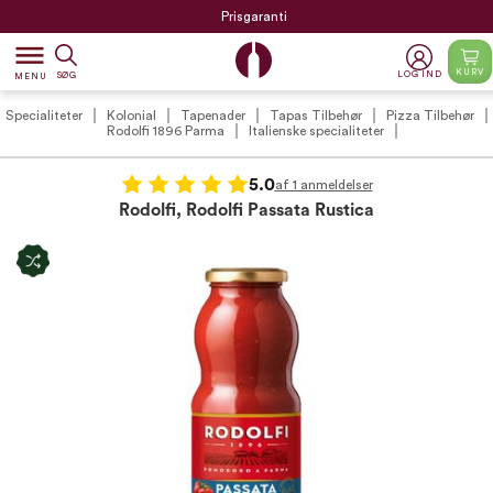
Prisgaranti
dehaze
KURV
LOG IND
SØG
MENU
Specialiteter
Kolonial
Tapenader
Tapas Tilbehør
Pizza Tilbehør
Rodolfi 1896 Parma
Italienske specialiteter
5.0
af 1 anmeldelser
Rodolfi, Rodolfi Passata Rustica