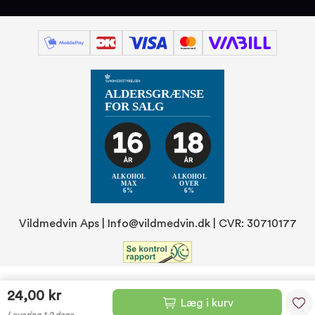
Vildmedvin Aps |
Info@vildmedvin.dk
| CVR: 30710177
24,00 kr
Læg i kurv