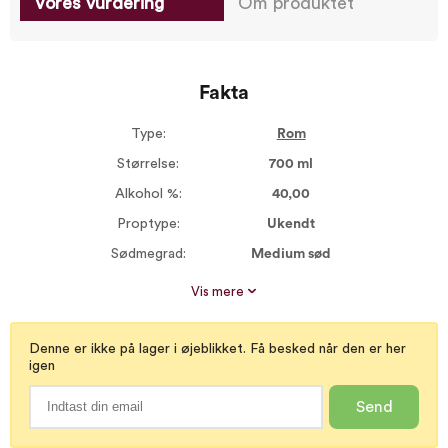
Vores vurdering
Om produktet
Fakta
Type:
Rom
Størrelse:
700 ml
Alkohol %:
40,00
Proptype:
Ukendt
Sødmegrad:
Medium sød
Stilarter:
Spansk stil
Vis mere
Rom type:
Mørk rom
Denne er ikke på lager i øjeblikket. Få besked når den er her
igen
Send