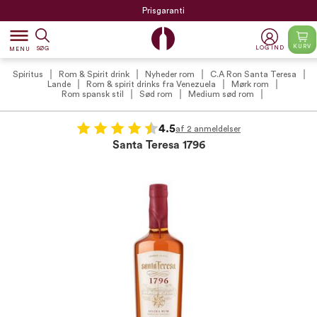
Prisgaranti
dehaze
KURV
LOG IND
SØG
MENU
Spiritus
Rom & Spirit drink
Nyheder rom
C.A Ron Santa Teresa
Lande
Rom & spirit drinks fra Venezuela
Mørk rom
Rom spansk stil
Sød rom
Medium sød rom
4.5
af 2 anmeldelser
Santa Teresa 1796