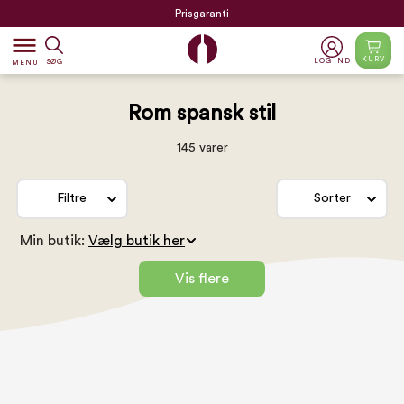
Prisgaranti
dehaze
KURV
LOG IND
SØG
MENU
Rom spansk stil
145 varer
Filtre
Sorter
Min butik:
Vis flere