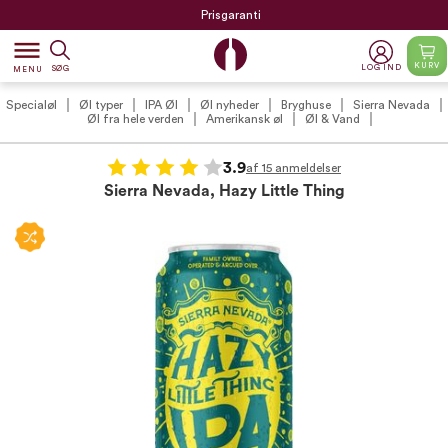
Prisgaranti
dehaze
KURV
LOG IND
SØG
MENU
Specialøl
Øl typer
IPA Øl
Øl nyheder
Bryghuse
Sierra Nevada
Øl fra hele verden
Amerikansk øl
Øl & Vand
3.9
af 15 anmeldelser
Sierra Nevada, Hazy Little Thing