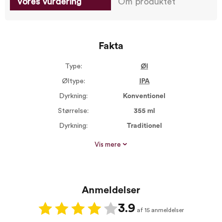
Vores vurdering
Om produktet
Fakta
Type:
Øl
Øltype:
IPA
Dyrkning:
Konventionel
Størrelse:
355 ml
Dyrkning:
Traditionel
Alkohol %:
6,70
Vis mere
Øl bitterhed:
Medium bitter
Anmeldelser
3.9
af 15 anmeldelser