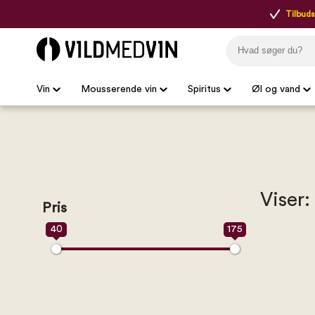
Tilbudsp
Vin
Mousserende vin
Spiritus
Øl og vand
Viser:
Pris
40
175