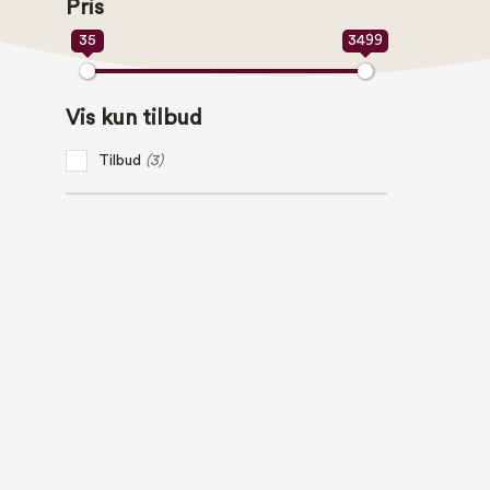
Pris
35
3499
Vis kun tilbud
Tilbud
(3)