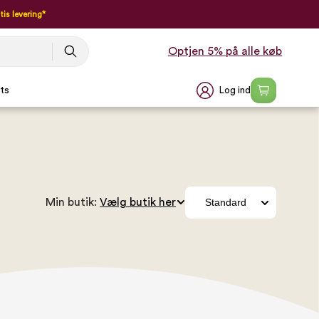
tis levering*
Optjen 5% på alle køb
Log ind
ts
Min butik: