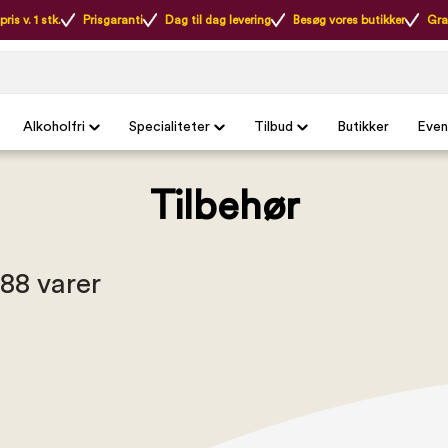
ris v. 1 stk.
Prisgaranti
Dag til dag levering
Besøg vores butikker
Gra
Alkoholfri
Specialiteter
Tilbud
Butikker
Even
Tilbehør
 88 varer