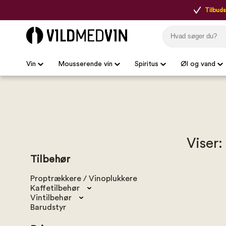
Tilbudsp
Vin
Mousserende vin
Spiritus
Øl og vand
Viser:
Tilbehør
Proptrækkere / Vinoplukkere
Kaffetilbehør
Vintilbehør
Barudstyr