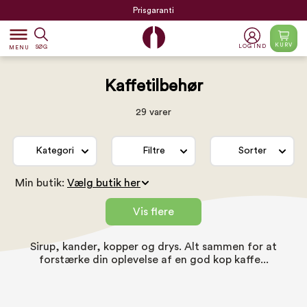
Prisgaranti
dehaze
KURV
LOG IND
SØG
MENU
Kaffetilbehør
29 varer
Kategori
Filtre
Sorter
Min butik:
Vis flere
Sirup, kander, kopper og drys. Alt sammen for at
forstærke din oplevelse af en god kop kaffe...