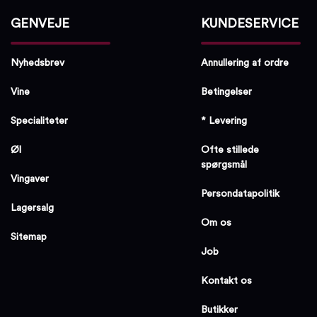
GENVEJE
KUNDESERVICE
Nyhedsbrev
Annullering af ordre
Vine
Betingelser
Specialiteter
* Levering
Øl
Ofte stillede
spørgsmål
Vingaver
Persondatapolitik
Lagersalg
Om os
Sitemap
Job
Kontakt os
Butikker