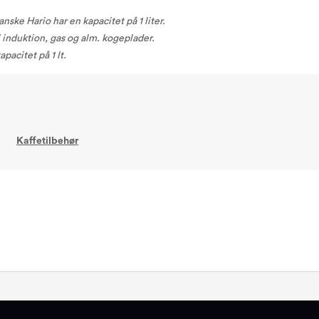
ske Hario har en kapacitet på 1 liter.
 induktion, gas og alm. kogeplader.
pacitet på 1 lt.
Kaffetilbehør