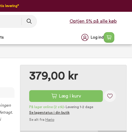
tis levering*
Optjen 5% på alle køb
Log ind
ts
379,00 kr
Læg i kurv
ningen
På lager online
(2 stk)
-
Levering 1-2 dage
etragt.
Se lagerstatus i din butik
i
Se alt fra
Hario