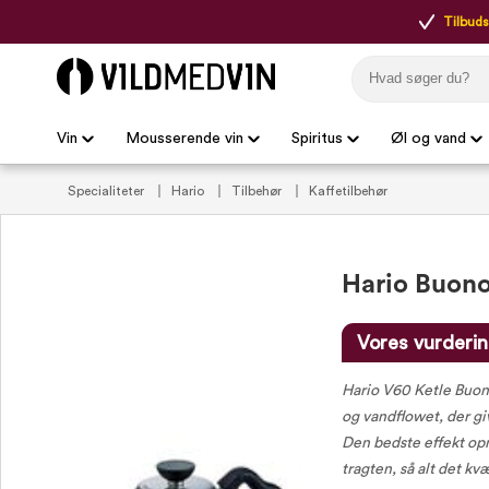
Tilbudsp
Vin
Mousserende vin
Spiritus
Øl og vand
Specialiteter
Hario
Tilbehør
Kaffetilbehør
Hario Buono 
Vores vurderin
Hario V60 Ketle Buon
og vandflowet, der gi
Den bedste effekt op
tragten, så alt det kv