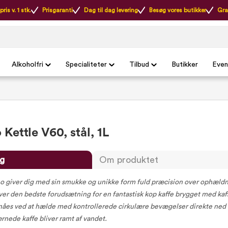
ris v. 1 stk.
Prisgaranti
Dag til dag levering
Besøg vores butikker
Gra
Alkoholfri
Specialiteter
Tilbud
Butikker
Even
Kettle V60, stål, 1L
g
Om produktet
o giver dig med sin smukke og unikke form fuld præcision over ophæld
ver den bedste forudsætning for en fantastisk kop kaffe brygget med kaff
nåes ved at hælde med kontrollerede cirkulære bevægelser direkte ned 
ærnede kaffe bliver ramt af vandet.