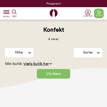
Prisgaranti
dehaze
KURV
LOG IND
SØG
MENU
Konfekt
4 varer
Filtre
Sorter
Min butik:
Vis flere