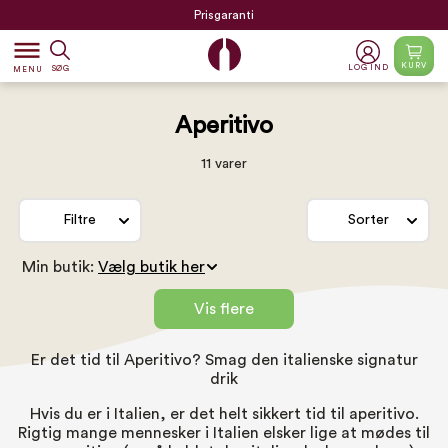
Prisgaranti
dehaze
KURV
LOG IND
SØG
MENU
Aperitivo
11 varer
Filtre
Sorter
Min butik:
Vis flere
Er det tid til Aperitivo? Smag den italienske signatur
drik
Hvis du er i Italien, er det helt sikkert tid til aperitivo.
Rigtig mange mennesker i Italien elsker lige at mødes til