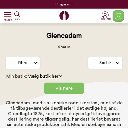
Prisgaranti
dehaze
KURV
LOG IND
SØG
MENU
Glencadam
4 varer
Filtre
Sorter
Min butik:
Vis flere
Glencadam, med sin ikoniske røde skorsten, er et af de
få tilbageværende destillerier i det østlige højland.
Grundlagt i 1825, kort efter at nye afgiftslove gjorde
destillering mere tilgængelig, har destilleriet bevaret
sin autentiske produktionsstil. Med en støbejernsmash