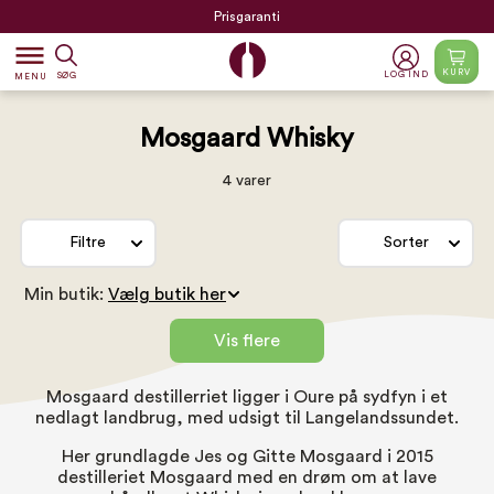
Prisgaranti
dehaze
KURV
LOG IND
SØG
MENU
Mosgaard Whisky
4 varer
Filtre
Sorter
Min butik:
Vis flere
Mosgaard destillerriet ligger i Oure på sydfyn i et
nedlagt landbrug, med udsigt til Langelandssundet.
Her grundlagde Jes og Gitte Mosgaard i 2015
destilleriet Mosgaard med en drøm om at lave