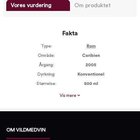
Vores vurdering
Om produktet
Fakta
Type:
Rom
Område:
Caribien
Årgang:
2005
Dyrkning:
Konventionel
Størrelse:
500 ml
Dyrkning:
Traditionel
Vis mere
Alkohol %:
44,00
Proptype:
Plastprop
Sødmegrad:
Tør
OM VILDMEDVIN
Stilarter:
Fransk stil