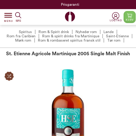
Prisgaranti
dehaze
KURV
LOG IND
SØG
MENU
Spiritus
Rom & Spirit drink
Nyheder rom
Lande
Rom fra Caribien
Rom & spirit drinks fra Martinique
Saint-Etienne
Mørk rom
Rom & rombaseret spiritus fransk stil
Tør rom
St. Etienne Agricole Martinique 2005 Single Malt Finish