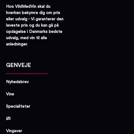
Rom type:
Mørk rom
Hos VildMedVin skal du
hverken bekymre dig om pris
eller udvalg - Vi garanterer den
laveste pris og du kan gå på
opdagelse i Danmarks bedste
udvalg, med vin til alle
anledninger.
GENVEJE
Nyhedsbrev
Vine
Specialiteter
Øl
Vingaver