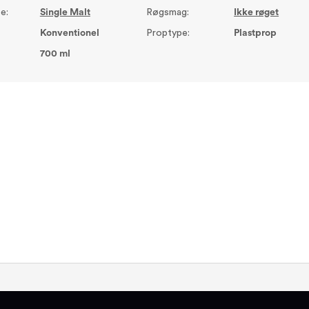
e:
Single Malt
Røgsmag:
Ikke røget
Konventionel
Proptype:
Plastprop
700 ml