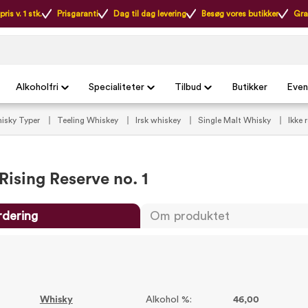
ris v. 1 stk.
Prisgaranti
Dag til dag levering
Besøg vores butikker
Gra
Alkoholfri
Specialiteter
Tilbud
Butikker
Even
isky Typer
Teeling Whiskey
Irsk whiskey
Single Malt Whisky
Ikke 
Rising Reserve no. 1
rdering
Om produktet
Whisky
Alkohol %:
46,00