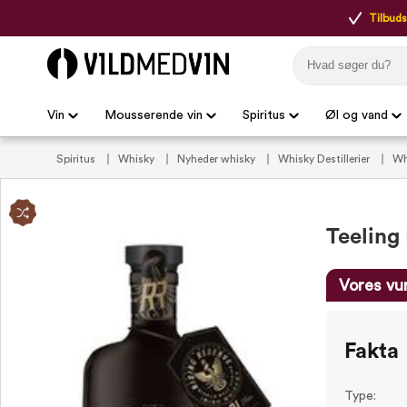
Tilbudsp
Vin
Mousserende vin
Spiritus
Øl og vand
Spiritus
Whisky
Nyheder whisky
Whisky Destillerier
Wh
Teeling 
Vores vu
Fakta
Type: