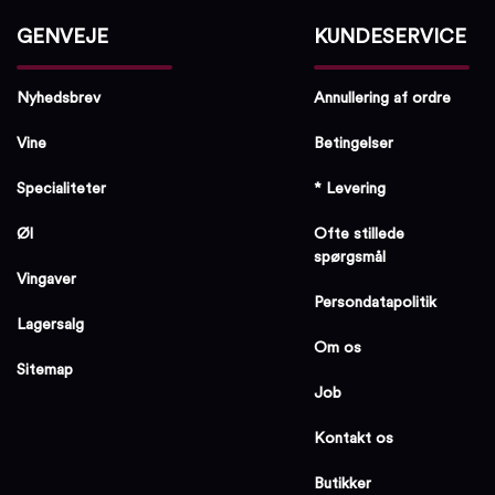
GENVEJE
KUNDESERVICE
Nyhedsbrev
Annullering af ordre
Vine
Betingelser
Specialiteter
* Levering
Øl
Ofte stillede
spørgsmål
Vingaver
Persondatapolitik
Lagersalg
Om os
Sitemap
Job
Kontakt os
Butikker